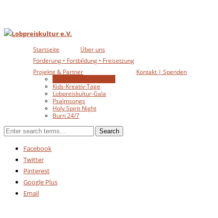
Startseite
Über uns
Förderung • Fortbildung • Freisetzung
Projekte & Partner
Kontakt | Spenden
Gebetshausmissionare
Kids-Kreativ-Tage
Lobpreiskultur-Gala
Psalmsongs
Holy Spirit Night
Burn 24/7
Facebook
Twitter
Pinterest
Google Plus
Email