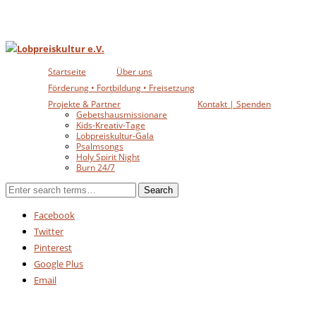
Startseite
Über uns
Förderung • Fortbildung • Freisetzung
Projekte & Partner
Kontakt | Spenden
Gebetshausmissionare
Kids-Kreativ-Tage
Lobpreiskultur-Gala
Psalmsongs
Holy Spirit Night
Burn 24/7
Facebook
Twitter
Pinterest
Google Plus
Email